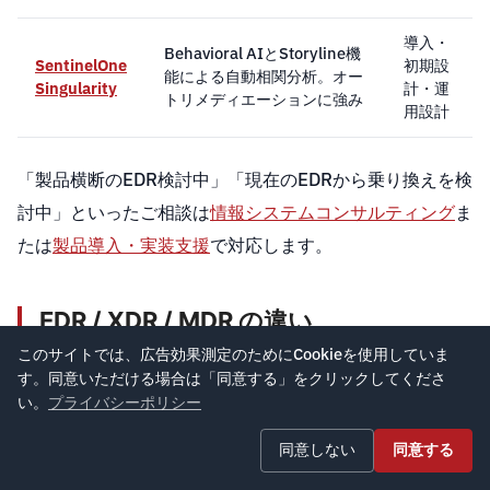
導入・
Behavioral AIとStoryline機
SentinelOne
初期設
能による自動相関分析。オー
Singularity
計・運
トリメディエーションに強み
用設計
「製品横断のEDR検討中」「現在のEDRから乗り換えを検
討中」といったご相談は
情報システムコンサルティング
ま
たは
製品導入・実装支援
で対応します。
EDR / XDR / MDR の違い
このサイトでは、広告効果測定のためにCookieを使用していま
EDR運用を検討する際によく混同される3つの用語を整理
す。同意いただける場合は「同意する」をクリックしてくださ
します。
い。
プライバシーポリシー
同意しない
同意する
主