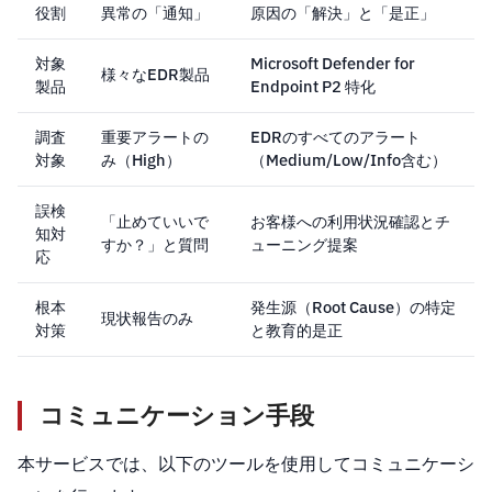
役割
異常の「通知」
原因の「解決」と「是正」
対象
Microsoft Defender for
様々なEDR製品
製品
Endpoint P2 特化
調査
重要アラートの
EDRのすべてのアラート
対象
み（High）
（Medium/Low/Info含む）
誤検
「止めていいで
お客様への利用状況確認とチ
知対
すか？」と質問
ューニング提案
応
根本
発生源（Root Cause）の特定
現状報告のみ
対策
と教育的是正
コミュニケーション手段
本サービスでは、以下のツールを使用してコミュニケーシ