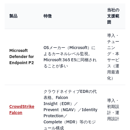
当社の
製品
特徴
支援範
囲
導入・
チュー
OSメーカー（Microsoft）に
ニン
Microsoft
よるカーネルレベル監視。
グ・本
Defender for
Microsoft 365 E5に同梱され
サービ
Endpoint P2
ることが多い
ス（運
用最適
化）
クラウドネイティブEDRの代
表格。Falcon
導入・
Insight（EDR）／
CrowdStrike
初期設
Prevent（NGAV）／Identity
Falcon
計・運
Protection／
用設計
Complete（MDR）等のモジ
ュール構成