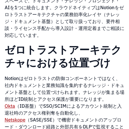
スペースで、ドキュメント・ナレッジ・プロジェクト・
AIを1つに統合します。クラウドネイティブはNotionをゼ
ロトラストアーキテクチャの業務効率化レイヤ（ナレッ
ジ・ドキュメント基盤）として取り扱っており、要件相
談・ライセンス手配から導入設計・運用定着までご相談に
対応しています。
ゼロトラストアーキテク
チャにおける位置づけ
Notionはゼロトラストの防御コンポーネントではなく、
社内ドキュメントと業務知識を集約するナレッジ・ドキュ
メント基盤として位置づけられます。ナレッジが集まる場
所ほどID統制とアクセス保護が重要になります。
Okta
（ID基盤）でSSO/SCIMによるアカウント統制と入
退社時のアクセス権剥奪を自動化し、
Netskope
（SASE/SSE）で機密ドキュメントのアップロ
ード・ダウンロード経路と外部共有をDLPで監視すること