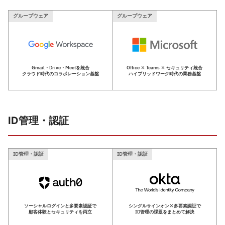
グループウェア
グループウェア
Gmail・Drive・Meetを統合
Office × Teams × セキュリティ統合
クラウド時代のコラボレーション基盤
ハイブリッドワーク時代の業務基盤
ID管理・認証
ID管理・認証
ID管理・認証
ソーシャルログインと多要素認証で
シングルサインオン×多要素認証で
顧客体験とセキュリティを両立
ID管理の課題をまとめて解決