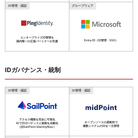
ID管理・認証
グループウェア
エンタープライズID管理を
Entra ID（ID管理・SSO）
国内唯一の正規パートナーが支援
IDガバナンス・統制
ID管理・認証
ID管理・認証
アクセス権限を完全に可視化
オープンソースの柔軟性で
AIでIDガバナンスと統制を自動化
複数システムのIDを一元管理
（旧SailPoint IdentityNow）