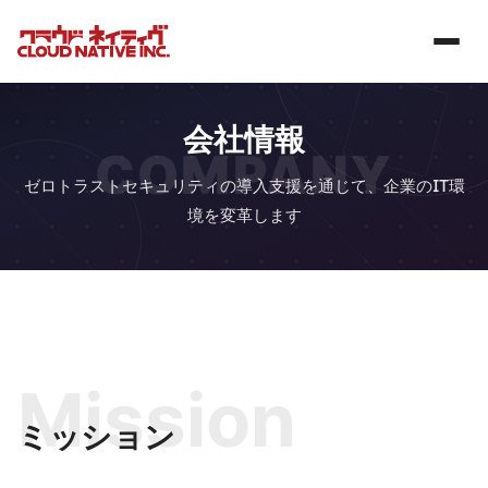
会社情報
COMPANY
ゼロトラストセキュリティの導入支援を通じて、企業のIT環
境を変革します
Mission
ミッション