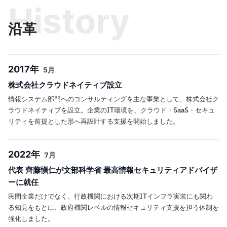
History
沿革
2017年
5月
株式会社クラウドネイティブ設立
情報システム部門へのコンサルティングを主な事業として、株式会社ク
ラウドネイティブを設立。企業のIT環境を、クラウド・SaaS・セキュ
リティを前提とした形へ再設計する支援を開始しました。
2022年
7月
代表 齊藤愼仁が文部科学省 最高情報セキュリティアドバイザ
ーに就任
民間企業だけでなく、行政機関における次期ITインフラ実装にも関わ
る知見をもとに、政府機関レベルの情報セキュリティ支援を担う体制を
強化しました。