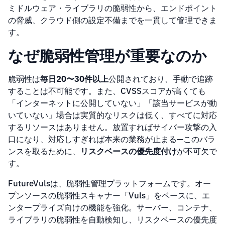
ミドルウェア・ライブラリの脆弱性から、エンドポイント
の脅威、クラウド側の設定不備までを一貫して管理できま
す。
なぜ脆弱性管理が重要なのか
脆弱性は
毎日20〜30件以上
公開されており、手動で追跡
することは不可能です。また、CVSSスコアが高くても
「インターネットに公開していない」「該当サービスが動
いていない」場合は実質的なリスクは低く、すべてに対応
するリソースはありません。放置すればサイバー攻撃の入
口になり、対応しすぎれば本来の業務が止まる—このバラ
ンスを取るために、
リスクベースの優先度付け
が不可欠で
す。
FutureVulsは、脆弱性管理プラットフォームです。オー
プンソースの脆弱性スキャナー「Vuls」をベースに、エ
ンタープライズ向けの機能を強化。サーバー、コンテナ、
ライブラリの脆弱性を自動検知し、リスクベースの優先度