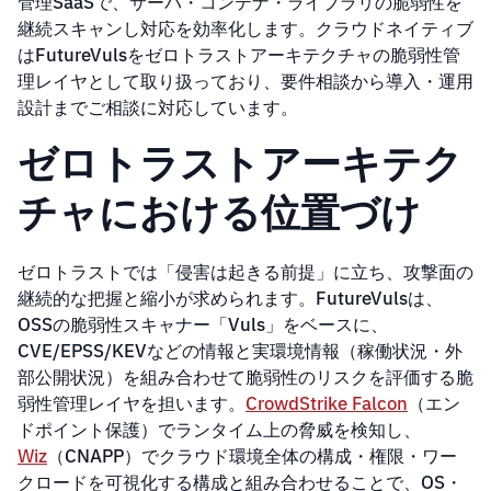
管理SaaSで、サーバ・コンテナ・ライブラリの脆弱性を
継続スキャンし対応を効率化します。クラウドネイティブ
はFutureVulsをゼロトラストアーキテクチャの脆弱性管
理レイヤとして取り扱っており、要件相談から導入・運用
設計までご相談に対応しています。
ゼロトラストアーキテク
チャにおける位置づけ
ゼロトラストでは「侵害は起きる前提」に立ち、攻撃面の
継続的な把握と縮小が求められます。FutureVulsは、
OSSの脆弱性スキャナー「Vuls」をベースに、
CVE/EPSS/KEVなどの情報と実環境情報（稼働状況・外
部公開状況）を組み合わせて脆弱性のリスクを評価する脆
弱性管理レイヤを担います。
CrowdStrike Falcon
（エン
ドポイント保護）でランタイム上の脅威を検知し、
Wiz
（CNAPP）でクラウド環境全体の構成・権限・ワー
クロードを可視化する構成と組み合わせることで、OS・