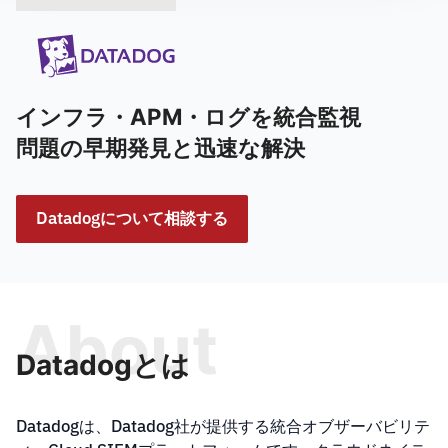
インフラ・APM・ログを統合監視
問題の早期発見と迅速な解決
Datadogについて相談する
About
Datadogとは
Datadogは、Datadog社が提供する統合オブザーバビリテ