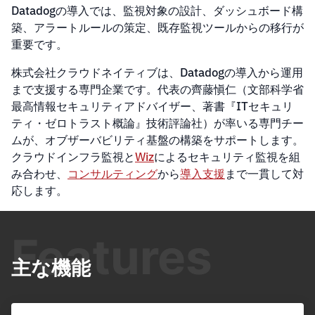
Datadogの導入では、監視対象の設計、ダッシュボード構
築、アラートルールの策定、既存監視ツールからの移行が
重要です。
株式会社クラウドネイティブは、Datadogの導入から運用
まで支援する専門企業です。代表の齊藤愼仁（文部科学省
最高情報セキュリティアドバイザー、著書『ITセキュリ
ティ・ゼロトラスト概論』技術評論社）が率いる専門チー
ムが、オブザーバビリティ基盤の構築をサポートします。
クラウドインフラ監視と
Wiz
によるセキュリティ監視を組
み合わせ、
コンサルティング
から
導入支援
まで一貫して対
応します。
Features
主な機能