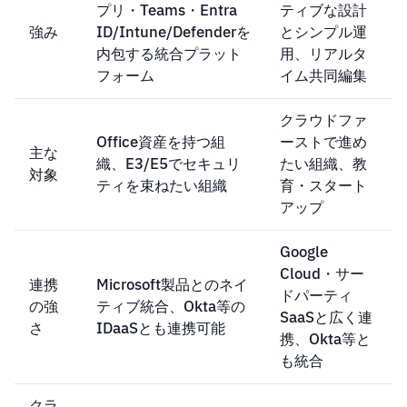
プリ・Teams・Entra
ティブな設計
強み
ID/Intune/Defenderを
とシンプル運
内包する統合プラット
用、リアルタ
フォーム
イム共同編集
クラウドファ
Office資産を持つ組
ーストで進め
主な
織、E3/E5でセキュリ
たい組織、教
対象
ティを束ねたい組織
育・スタート
アップ
Google
Cloud・サー
連携
Microsoft製品とのネイ
ドパーティ
の強
ティブ統合、Okta等の
SaaSと広く連
さ
IDaaSとも連携可能
携、Okta等と
も統合
クラ