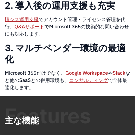
2. 導入後の運用支援も充実
情シス運用支援
でアカウント管理・ライセンス管理を代
行。
Q&Aサポート
でMicrosoft 365の技術的な問い合わせ
にも対応します。
3. マルチベンダー環境の最適
化
Microsoft 365だけでなく、
Google Workspace
や
Slack
な
ど他のSaaSとの併用環境も、
コンサルティング
で全体最
適化します。
Features
主な機能