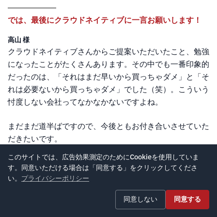
では、最後にクラウドネイティブに一言お願いします！
高山 様
クラウドネイティブさんからご提案いただいたこと、勉強
になったことがたくさんあります。その中でも一番印象的
だったのは、「それはまだ早いから買っちゃダメ」と「そ
れは必要ないから買っちゃダメ」でした（笑）。こういう
忖度しない会社ってなかなかないですよね。
まだまだ道半ばですので、今後ともお付き合いさせていた
だきたいです。
このサイトでは、広告効果測定のためにCookieを使用していま
す。同意いただける場合は「同意する」をクリックしてくださ
それはなによりです！長期的にお客様との信頼関係が築く
い。
プライバシーポリシー
ことを第一に考えています！
同意しない
同意する
...というのもあるのですが、正直なところ、弊社のエンジ