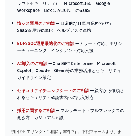
ラウドセキュリティ）、Microsoft 365、Google
Workspace、Box ほか30以上のSaaS
情シス運用のご相談
— 日常的なIT運用業務の代行、
SaaS管理の効率化、ヘルプデスク連携
EDR/SOC運用最適化のご相談
— アラート対応、ポリシ
ーチューニング、インシデント対応支援
AI導入のご相談
— ChatGPT Enterprise、Microsoft
Copilot、Claude、Glean等の業務活用とセキュリティ
ガイドライン策定
セキュリティチェックシートのご相談
— 顧客から依頼さ
れるセキュリティ確認書類への記入対応
採用に関するご相談
— フルリモート・フルフレックスの
働き方、カジュアル面談
初回のヒアリング・ご相談は無料です。下記フォームより、ま