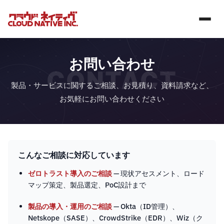
お問い合わせ
CONTACT
製品・サービスに関するご相談、お見積り、資料請求など、
お気軽にお問い合わせください
こんなご相談に対応しています
ゼロトラスト導入のご相談
— 現状アセスメント、ロード
マップ策定、製品選定、PoC設計まで
製品の導入・運用のご相談
— Okta（ID管理）、
Netskope（SASE）、CrowdStrike（EDR）、Wiz（ク