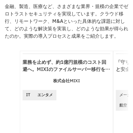
金融、製造、医療など、さまざまな業界・規模の企業でゼ
ロトラストセキュリティを実現しています。クラウド移
行、リモートワーク、M&Aといった具体的な課題に対し
て、どのような解決策を実装し、どのような効果が得られ
たのか。実際の導入プロセスと成果をご紹介します。
業務を止めず、約1億円規模のコスト回
「守り
避へ。MIXIのファイルサーバー移行を支
と安全
えた“中に入る”運用支援
解を求
株式会社MIXI
IT
エンタメ
メーカ
航空・