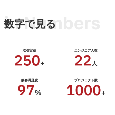
in Numbers
数字で見る
取引実績
エンジニア人数
250
22
+
人
顧客満足度
プロジェクト数
97
1000
%
+