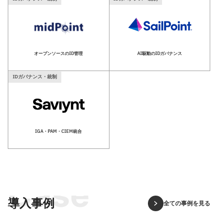
オープンソースのID管理
AI駆動のIDガバナンス
IDガバナンス・統制
IGA・PAM・CIEM統合
Case
導入事例
全ての事例を見る