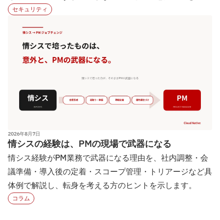
設計の勘所を解説…
セキュリティ
2026年8月7日
情シスの経験は、PMの現場で武器になる
情シス経験がPM業務で武器になる理由を、社内調整・会
議準備・導入後の定着・スコープ管理・トリアージなど具
体例で解説し、転身を考える方のヒントを示します。
コラム