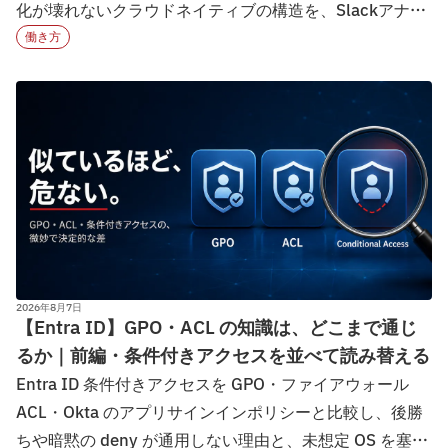
化が壊れないクラウドネイティブの構造を、Slackアナリ
ティクスの実数とAI日次レポートの運用実態から分析し
働き方
ます。
2026年8月7日
【Entra ID】GPO・ACL の知識は、どこまで通じ
るか｜前編・条件付きアクセスを並べて読み替える
Entra ID 条件付きアクセスを GPO・ファイアウォール
ACL・Okta のアプリサインインポリシーと比較し、後勝
ちや暗黙の deny が通用しない理由と、未想定 OS を塞ぐ