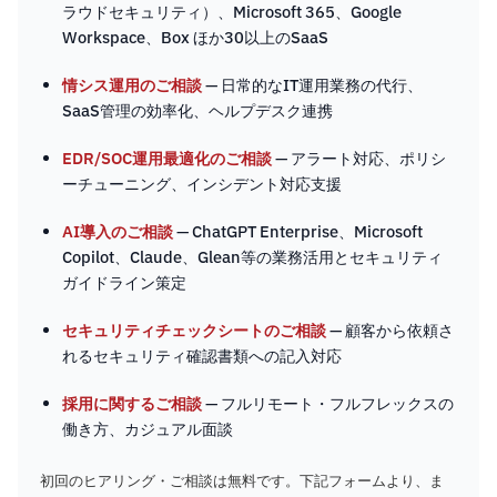
ラウドセキュリティ）、Microsoft 365、Google
Workspace、Box ほか30以上のSaaS
情シス運用のご相談
— 日常的なIT運用業務の代行、
SaaS管理の効率化、ヘルプデスク連携
EDR/SOC運用最適化のご相談
— アラート対応、ポリシ
ーチューニング、インシデント対応支援
AI導入のご相談
— ChatGPT Enterprise、Microsoft
Copilot、Claude、Glean等の業務活用とセキュリティ
ガイドライン策定
セキュリティチェックシートのご相談
— 顧客から依頼さ
れるセキュリティ確認書類への記入対応
採用に関するご相談
— フルリモート・フルフレックスの
働き方、カジュアル面談
初回のヒアリング・ご相談は無料です。下記フォームより、ま