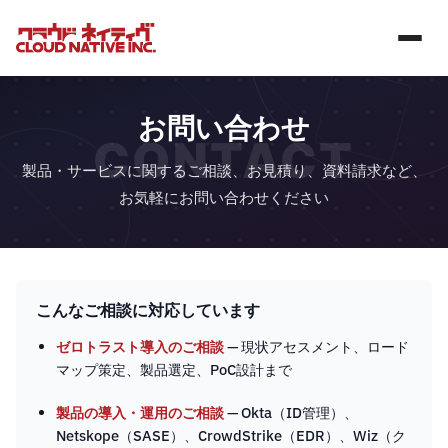
お問い合わせ
CONTACT
製品・サービスに関するご相談、お見積り、資料請求など、
お気軽にお問い合わせください
こんなご相談に対応しています
ゼロトラスト導入のご相談
— 現状アセスメント、ロード
マップ策定、製品選定、PoC設計まで
製品の導入・運用のご相談
— Okta（ID管理）、
Netskope（SASE）、CrowdStrike（EDR）、Wiz（ク