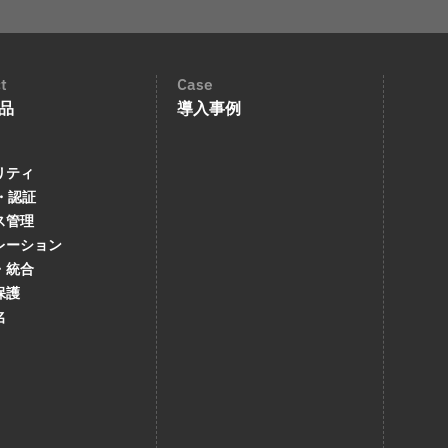
t
Case
品
導入事例
リティ
・認証
ス管理
レーション
・統合
保護
名