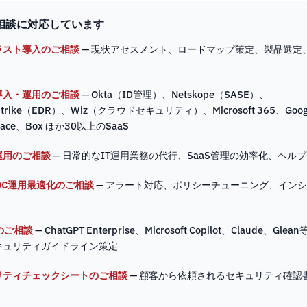
相談に対応しています
ラスト導入のご相談
— 現状アセスメント、ロードマップ策定、製品選定、
導入・運用のご相談
— Okta（ID管理）、Netskope（SASE）、
Strike（EDR）、Wiz（クラウドセキュリティ）、Microsoft 365、Goog
pace、Box ほか30以上のSaaS
運用のご相談
— 日常的なIT運用業務の代行、SaaS管理の効率化、ヘル
SOC運用最適化のご相談
— アラート対応、ポリシーチューニング、イン
のご相談
— ChatGPT Enterprise、Microsoft Copilot、Claude、Gl
キュリティガイドライン策定
リティチェックシートのご相談
— 顧客から依頼されるセキュリティ確認