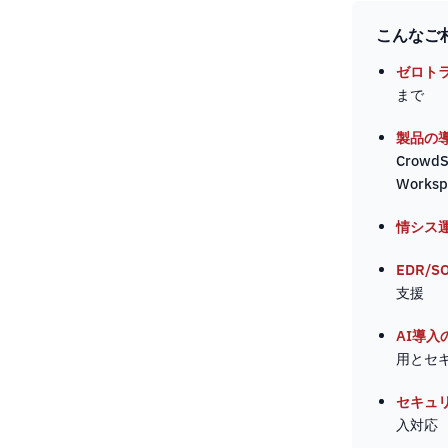
こんなご
ゼロト
まで
製品の
Crowd
Works
情シス
EDR/
支援
AI導入
用とセ
セキュ
入対応