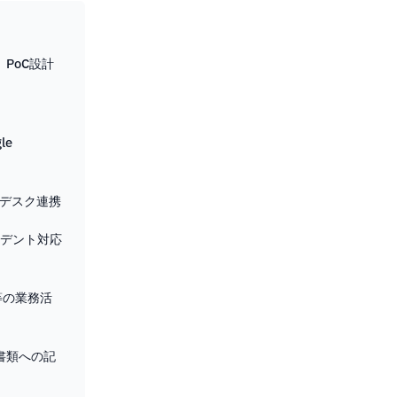
PoC設計
le
プデスク連携
シデント対応
ean等の業務活
書類への記