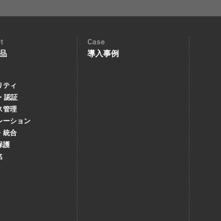
t
Case
品
導入事例
リティ
・認証
ス管理
レーション
・統合
保護
名