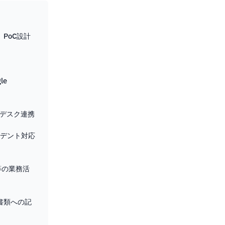
PoC設計
le
プデスク連携
シデント対応
ean等の業務活
書類への記