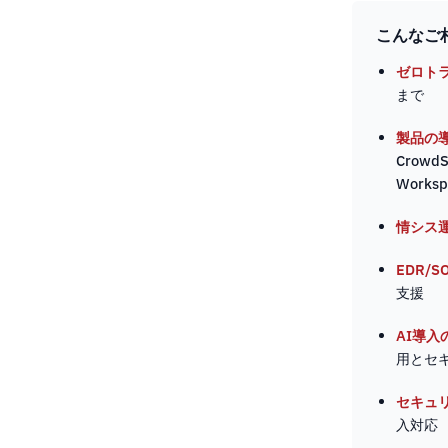
こんなご
ゼロト
まで
製品の
Crowd
Works
情シス
EDR/
支援
AI導入
用とセ
セキュ
入対応