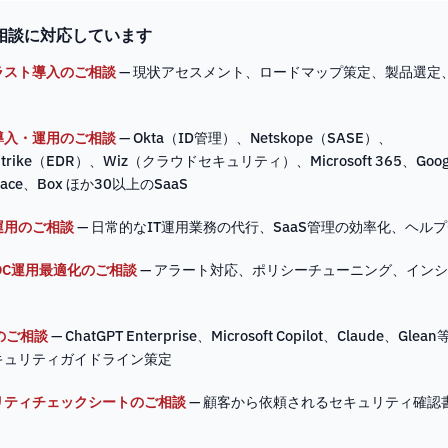
相談に対応しています
ラスト導入のご相談
— 現状アセスメント、ロードマップ策定、製品選定、
導入・運用のご相談
— Okta（ID管理）、Netskope（SASE）、
Strike（EDR）、Wiz（クラウドセキュリティ）、Microsoft 365、Goog
pace、Box ほか30以上のSaaS
運用のご相談
— 日常的なIT運用業務の代行、SaaS管理の効率化、ヘル
SOC運用最適化のご相談
— アラート対応、ポリシーチューニング、イン
のご相談
— ChatGPT Enterprise、Microsoft Copilot、Claude、Gl
キュリティガイドライン策定
リティチェックシートのご相談
— 顧客から依頼されるセキュリティ確認