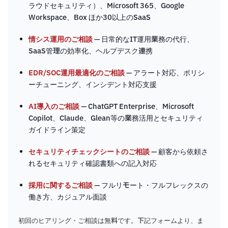
ラウドセキュリティ）、Microsoft 365、Google
Workspace、Box ほか30以上のSaaS
情シス運用のご相談
— 日常的なIT運用業務の代行、
SaaS管理の効率化、ヘルプデスク連携
EDR/SOC運用最適化のご相談
— アラート対応、ポリシ
ーチューニング、インシデント対応支援
AI導入のご相談
— ChatGPT Enterprise、Microsoft
Copilot、Claude、Glean等の業務活用とセキュリティ
ガイドライン策定
セキュリティチェックシートのご相談
— 顧客から依頼さ
れるセキュリティ確認書類への記入対応
採用に関するご相談
— フルリモート・フルフレックスの
働き方、カジュアル面談
初回のヒアリング・ご相談は無料です。下記フォームより、ま