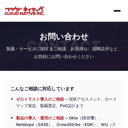
お問い合わせ
CONTACT
製品・サービスに関するご相談、お見積り、資料請求など、
お気軽にお問い合わせください
こんなご相談に対応しています
ゼロトラスト導入のご相談
— 現状アセスメント、ロード
マップ策定、製品選定、PoC設計まで
製品の導入・運用のご相談
— Okta（ID管理）、
Netskope（SASE）、CrowdStrike（EDR）、Wiz（ク