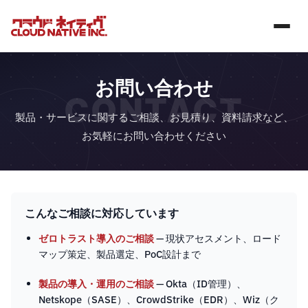
お問い合わせ
CONTACT
製品・サービスに関するご相談、お見積り、資料請求など、
お気軽にお問い合わせください
こんなご相談に対応しています
ゼロトラスト導入のご相談
— 現状アセスメント、ロード
マップ策定、製品選定、PoC設計まで
製品の導入・運用のご相談
— Okta（ID管理）、
Netskope（SASE）、CrowdStrike（EDR）、Wiz（ク