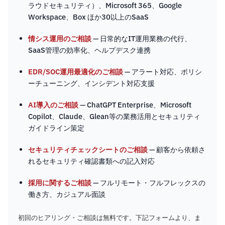
ラウドセキュリティ）、Microsoft 365、Google
Workspace、Box ほか30以上のSaaS
情シス運用のご相談
— 日常的なIT運用業務の代行、
SaaS管理の効率化、ヘルプデスク連携
EDR/SOC運用最適化のご相談
— アラート対応、ポリシ
ーチューニング、インシデント対応支援
AI導入のご相談
— ChatGPT Enterprise、Microsoft
Copilot、Claude、Glean等の業務活用とセキュリティ
ガイドライン策定
セキュリティチェックシートのご相談
— 顧客から依頼さ
れるセキュリティ確認書類への記入対応
採用に関するご相談
— フルリモート・フルフレックスの
働き方、カジュアル面談
初回のヒアリング・ご相談は無料です。下記フォームより、ま