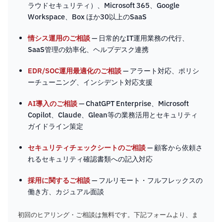
ラウドセキュリティ）、Microsoft 365、Google
Workspace、Box ほか30以上のSaaS
情シス運用のご相談
— 日常的なIT運用業務の代行、
SaaS管理の効率化、ヘルプデスク連携
EDR/SOC運用最適化のご相談
— アラート対応、ポリシ
ーチューニング、インシデント対応支援
AI導入のご相談
— ChatGPT Enterprise、Microsoft
Copilot、Claude、Glean等の業務活用とセキュリティ
ガイドライン策定
セキュリティチェックシートのご相談
— 顧客から依頼さ
れるセキュリティ確認書類への記入対応
採用に関するご相談
— フルリモート・フルフレックスの
働き方、カジュアル面談
初回のヒアリング・ご相談は無料です。下記フォームより、ま