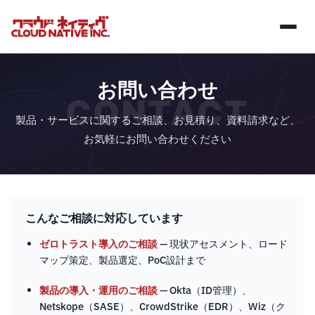
お問い合わせ
CONTACT
製品・サービスに関するご相談、お見積り、資料請求など、
お気軽にお問い合わせください
こんなご相談に対応しています
ゼロトラスト導入のご相談
— 現状アセスメント、ロード
マップ策定、製品選定、PoC設計まで
製品の導入・運用のご相談
— Okta（ID管理）、
Netskope（SASE）、CrowdStrike（EDR）、Wiz（ク