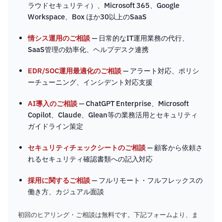
ラウドセキュリティ）、Microsoft 365、Google
Workspace、Box ほか30以上のSaaS
情シス運用のご相談
— 日常的なIT運用業務の代行、
SaaS管理の効率化、ヘルプデスク連携
EDR/SOC運用最適化のご相談
— アラート対応、ポリシ
ーチューニング、インシデント対応支援
AI導入のご相談
— ChatGPT Enterprise、Microsoft
Copilot、Claude、Glean等の業務活用とセキュリティ
ガイドライン策定
セキュリティチェックシートのご相談
— 顧客から依頼さ
れるセキュリティ確認書類への記入対応
採用に関するご相談
— フルリモート・フルフレックスの
働き方、カジュアル面談
初回のヒアリング・ご相談は無料です。下記フォームより、ま