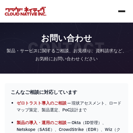
お問い合わせ
CONTACT
製品・サービスに関するご相談、お見積り、資料請求など、
お気軽にお問い合わせください
こんなご相談に対応しています
ゼロトラスト導入のご相談
— 現状アセスメント、ロード
マップ策定、製品選定、PoC設計まで
製品の導入・運用のご相談
— Okta（ID管理）、
Netskope（SASE）、CrowdStrike（EDR）、Wiz（ク