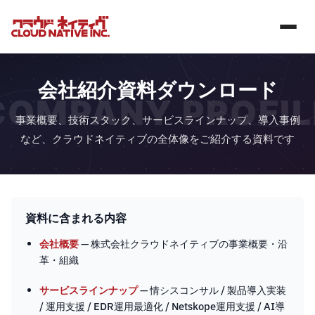
会社紹介資料ダウンロード
COMPANY PROFIL
事業概要、技術スタック、サービスラインナップ、導入事例
など、クラウドネイティブの全体像をご紹介する資料です
資料に含まれる内容
会社概要
— 株式会社クラウドネイティブの事業概要・沿
革・組織
サービスラインナップ
— 情シスコンサル / 製品導入実装
/ 運用支援 / EDR運用最適化 / Netskope運用支援 / AI導