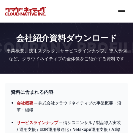
会社紹介資料ダウンロード
COMPANY PROFIL
事業概要、技術スタック、サービスラインナップ、導入事例
など、クラウドネイティブの全体像をご紹介する資料です
資料に含まれる内容
会社概要
— 株式会社クラウドネイティブの事業概要・沿
革・組織
サービスラインナップ
— 情シスコンサル / 製品導入実装
/ 運用支援 / EDR運用最適化 / Netskope運用支援 / AI導