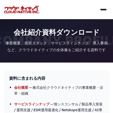
会社紹介資料ダウンロード
COMPANY PROFIL
事業概要、技術スタック、サービスラインナップ、導入事例
など、クラウドネイティブの全体像をご紹介する資料です
資料に含まれる内容
会社概要
— 株式会社クラウドネイティブの事業概要・沿
革・組織
サービスラインナップ
— 情シスコンサル / 製品導入実装
/ 運用支援 / EDR運用最適化 / Netskope運用支援 / AI導