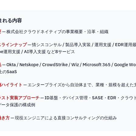
まれる内容
要
— 株式会社クラウドネイティブの事業概要・沿革・組織
スラインナップ
— 情シスコンサル / 製品導入実装 / 運用支援 / EDR運用最
ope運用支援 / AI導入支援 など8サービス
品
— Okta / Netskope / CrowdStrike / Wiz / Microsoft 365 / Google W
上のSaaS
例ハイライト
— エンタープライズから自治体まで、業種・規模を超えた
ラスト実装アプローチ
— ID基盤・デバイス管理・SASE・EDR・クラウ
データ保護の構成例
働き方
— 現役エンジニアによる直接コンサルティングの仕組み