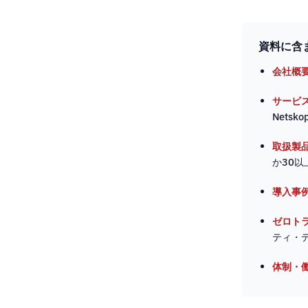
資料に含
会社概
サービ
Netsk
取扱製
か30以
導入事
ゼロト
ティ・
体制・