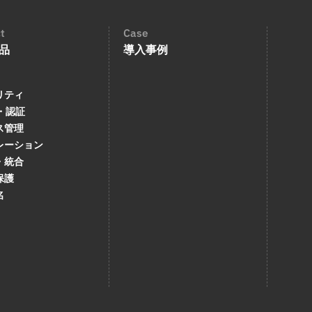
t
Case
品
導入事例
リティ
・認証
ス管理
レーション
・統合
保護
名