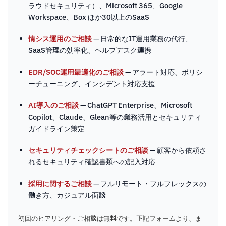
ラウドセキュリティ）、Microsoft 365、Google
Workspace、Box ほか30以上のSaaS
情シス運用のご相談
— 日常的なIT運用業務の代行、
SaaS管理の効率化、ヘルプデスク連携
EDR/SOC運用最適化のご相談
— アラート対応、ポリシ
ーチューニング、インシデント対応支援
AI導入のご相談
— ChatGPT Enterprise、Microsoft
Copilot、Claude、Glean等の業務活用とセキュリティ
ガイドライン策定
セキュリティチェックシートのご相談
— 顧客から依頼さ
れるセキュリティ確認書類への記入対応
採用に関するご相談
— フルリモート・フルフレックスの
働き方、カジュアル面談
初回のヒアリング・ご相談は無料です。下記フォームより、ま