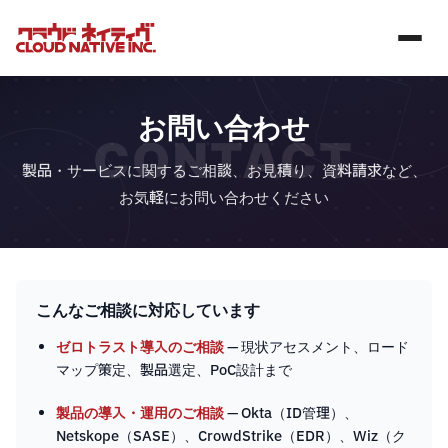
お問い合わせ
CONTACT
製品・サービスに関するご相談、お見積り、資料請求など、
お気軽にお問い合わせください
こんなご相談に対応しています
ゼロトラスト導入のご相談
— 現状アセスメント、ロード
マップ策定、製品選定、PoC設計まで
製品の導入・運用のご相談
— Okta（ID管理）、
Netskope（SASE）、CrowdStrike（EDR）、Wiz（ク