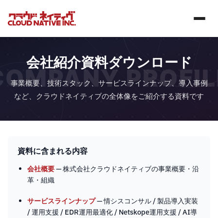
会社紹介資料ダウンロード
COMPANY PROFIL
事業概要、技術スタック、サービスラインナップ、導入事例
など、クラウドネイティブの全体像をご紹介する資料です
資料に含まれる内容
会社概要
— 株式会社クラウドネイティブの事業概要・沿
革・組織
サービスラインナップ
— 情シスコンサル / 製品導入実装
/ 運用支援 / EDR運用最適化 / Netskope運用支援 / AI導