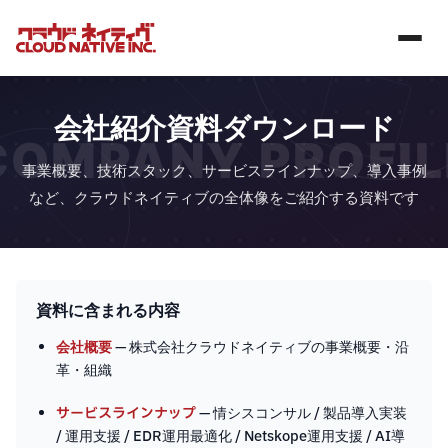
会社紹介資料ダウンロード
COMPANY PROFIL
事業概要、技術スタック、サービスラインナップ、導入事例
など、クラウドネイティブの全体像をご紹介する資料です
資料に含まれる内容
会社概要
— 株式会社クラウドネイティブの事業概要・沿
革・組織
サービスラインナップ
— 情シスコンサル / 製品導入実装
/ 運用支援 / EDR運用最適化 / Netskope運用支援 / AI導