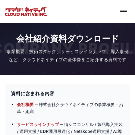
会社紹介資料ダウンロード
COMPANY PROFIL
事業概要、技術スタック、サービスラインナップ、導入事例
など、クラウドネイティブの全体像をご紹介する資料です
資料に含まれる内容
会社概要
— 株式会社クラウドネイティブの事業概要・沿
革・組織
サービスラインナップ
— 情シスコンサル / 製品導入実装
/ 運用支援 / EDR運用最適化 / Netskope運用支援 / AI導