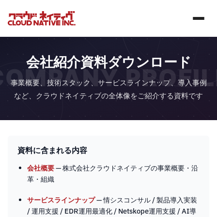
会社紹介資料ダウンロード
COMPANY PROFIL
事業概要、技術スタック、サービスラインナップ、導入事例
など、クラウドネイティブの全体像をご紹介する資料です
資料に含まれる内容
会社概要
— 株式会社クラウドネイティブの事業概要・沿
革・組織
サービスラインナップ
— 情シスコンサル / 製品導入実装
/ 運用支援 / EDR運用最適化 / Netskope運用支援 / AI導