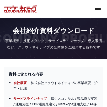
会社紹介資料ダウンロード
COMPANY PROFIL
事業概要、技術スタック、サービスラインナップ、導入事例
など、クラウドネイティブの全体像をご紹介する資料です
資料に含まれる内容
会社概要
— 株式会社クラウドネイティブの事業概要・沿
革・組織
サービスラインナップ
— 情シスコンサル / 製品導入実装
/ 運用支援 / EDR運用最適化 / Netskope運用支援 / AI導