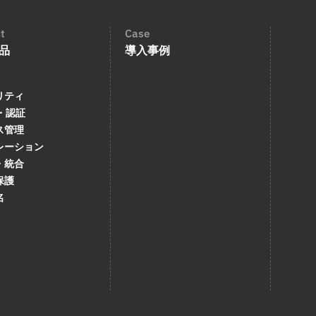
t
Case
品
導入事例
リティ
・認証
ス管理
レーション
・統合
保護
名