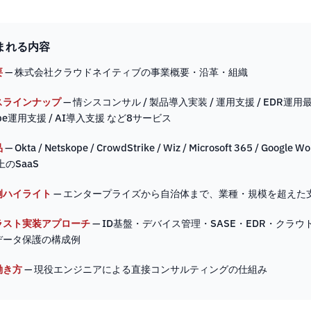
まれる内容
要
— 株式会社クラウドネイティブの事業概要・沿革・組織
スラインナップ
— 情シスコンサル / 製品導入実装 / 運用支援 / EDR運用最
ope運用支援 / AI導入支援 など8サービス
品
— Okta / Netskope / CrowdStrike / Wiz / Microsoft 365 / Google W
上のSaaS
例ハイライト
— エンタープライズから自治体まで、業種・規模を超えた
ラスト実装アプローチ
— ID基盤・デバイス管理・SASE・EDR・クラウ
データ保護の構成例
働き方
— 現役エンジニアによる直接コンサルティングの仕組み