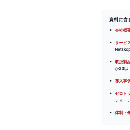
資料に含
会社概
サービ
Netsk
取扱製
か30以
導入事
ゼロト
ティ・
体制・