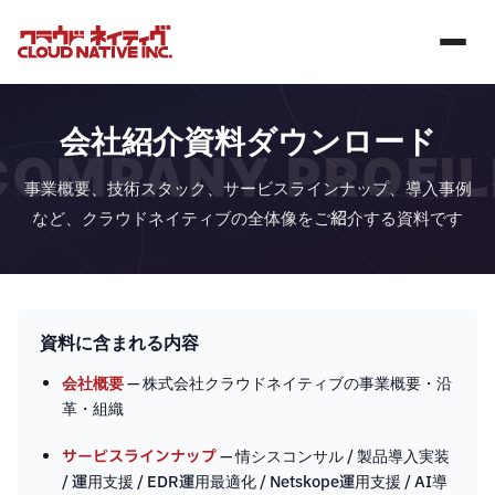
会社紹介資料ダウンロード
COMPANY PROFIL
事業概要、技術スタック、サービスラインナップ、導入事例
など、クラウドネイティブの全体像をご紹介する資料です
資料に含まれる内容
会社概要
— 株式会社クラウドネイティブの事業概要・沿
革・組織
サービスラインナップ
— 情シスコンサル / 製品導入実装
/ 運用支援 / EDR運用最適化 / Netskope運用支援 / AI導