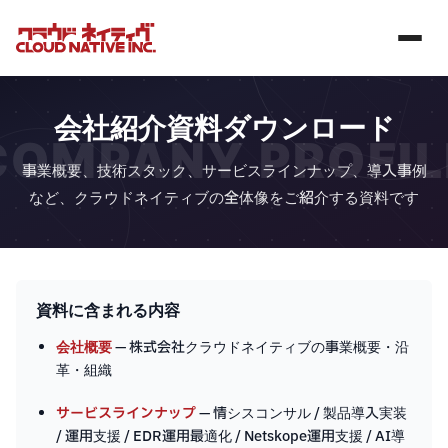
会社紹介資料ダウンロード
COMPANY PROFIL
事業概要、技術スタック、サービスラインナップ、導入事例
など、クラウドネイティブの全体像をご紹介する資料です
資料に含まれる内容
会社概要
— 株式会社クラウドネイティブの事業概要・沿
革・組織
サービスラインナップ
— 情シスコンサル / 製品導入実装
/ 運用支援 / EDR運用最適化 / Netskope運用支援 / AI導