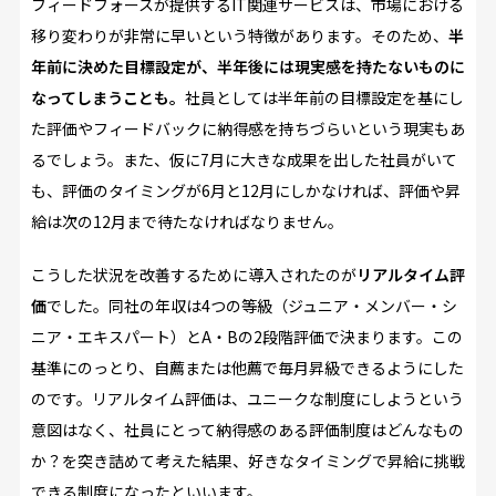
フィードフォースが提供するIT関連サービスは、市場における
移り変わりが非常に早いという特徴があります。そのため、
半
年前に決めた目標設定が、半年後には現実感を持たないものに
なってしまうことも。
社員としては半年前の目標設定を基にし
た評価やフィードバックに納得感を持ちづらいという現実もあ
るでしょう。また、仮に7月に大きな成果を出した社員がいて
も、評価のタイミングが6月と12月にしかなければ、評価や昇
給は次の12月まで待たなければなりません。
こうした状況を改善するために導入されたのが
リアルタイム評
価
でした。同社の年収は4つの等級（ジュニア・メンバー・シ
ニア・エキスパート）とA・Bの2段階評価で決まります。この
基準にのっとり、自薦または他薦で毎月昇級できるようにした
のです。リアルタイム評価は、ユニークな制度にしようという
意図はなく、社員にとって納得感のある評価制度はどんなもの
か？を突き詰めて考えた結果、好きなタイミングで昇給に挑戦
できる制度になったといいます。