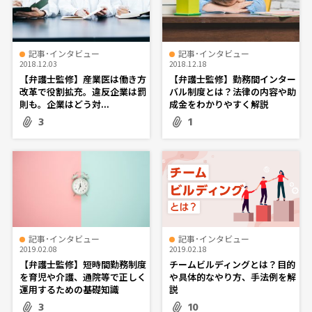
記事･インタビュー
記事･インタビュー
2018.12.03
2018.12.18
【弁護士監修】産業医は働き方
【弁護士監修】勤務間インター
改革で役割拡充。違反企業は罰
バル制度とは？法律の内容や助
則も。企業はどう対...
成金をわかりやすく解説
3
1
記事･インタビュー
記事･インタビュー
2019.02.08
2019.02.18
【弁護士監修】短時間勤務制度
チームビルディングとは？目的
を育児や介護、通院等で正しく
や具体的なやり方、手法例を解
運用するための基礎知識
説
3
10