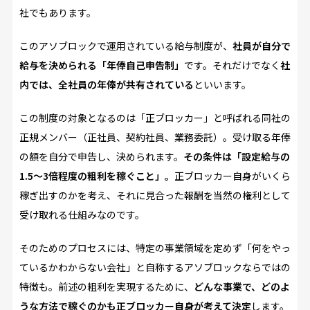
社でもあります。
このアソブロックで運用されている給与制度が、
社員が自分で
給与を決められる「年俸自己申告制」
です。それだけでなく
社
内では、全社員の年俸が共有されている
といいます。
この制度の対象となるのは「正ブロッカー」と呼ばれる同社の
正規メンバー（正社員、契約社員、業務委託）。受け取る年俸
の額を自分で申告し、決められます。
その条件は「設定給与の
1.5～3倍程度の粗利を稼ぐこと」。
正ブロッカー自身がいくら
稼ぎ出すのかを考え、それに見合った報酬を当然の権利として
受け取れる仕組みなのです。
そのためのプロセスには、特定の事業領域を定めず「何をやっ
ているかわからない会社」と自称するアソブロックならではの
特徴も。前述の粗利を実現するために、
どんな事業で、どのよ
うな方法で稼ぐのかも正ブロッカー自身が考えて決定
します。