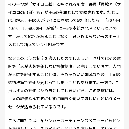
その一つが「
サイコロ給
」と呼ばれる制度。
毎月「月給×（サ
イコロの出目）％」が＋αの金額として支給されます。
たとえ
ば月給30万円の人がサイコロを振って6を出したら、「30万円
×6%＝1万8000円」が賞与に＋αで支給されるという具合で
す。決して給料が減ることはなく、思いもよらない形のボーナ
スとして増えていく仕組みです。
なぜこのような制度を導入したのでしょうか。同社ではその意
図を「
人が人を評価しない評価制度
」と説明しています。人間
が人間を評価すること自体、そもそもいい加減なもの。上司の
感情次第で評価が変わってしまうこともあります。一方で、社
員は他人の評価ばかり気にしてしまいがち。
この制度には、
「人の評価なんて気にせずに面白く働いてほしい」というメッ
セージが込められている
のです。
さらに同社では、某ハンバーガーチェーンのメニューからヒン
トを得たという「スマイル給」という制度も運用しています。