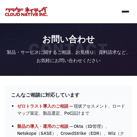
お問い合わせ
CONTACT
製品・サービスに関するご相談、お見積り、資料請求など、
お気軽にお問い合わせください
こんなご相談に対応しています
ゼロトラスト導入のご相談
— 現状アセスメント、ロード
マップ策定、製品選定、PoC設計まで
製品の導入・運用のご相談
— Okta（ID管理）、
Netskope（SASE）、CrowdStrike（EDR）、Wiz（ク