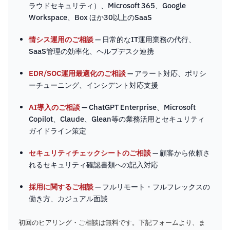
ラウドセキュリティ）、Microsoft 365、Google
Workspace、Box ほか30以上のSaaS
情シス運用のご相談
— 日常的なIT運用業務の代行、
SaaS管理の効率化、ヘルプデスク連携
EDR/SOC運用最適化のご相談
— アラート対応、ポリシ
ーチューニング、インシデント対応支援
AI導入のご相談
— ChatGPT Enterprise、Microsoft
Copilot、Claude、Glean等の業務活用とセキュリティ
ガイドライン策定
セキュリティチェックシートのご相談
— 顧客から依頼さ
れるセキュリティ確認書類への記入対応
採用に関するご相談
— フルリモート・フルフレックスの
働き方、カジュアル面談
初回のヒアリング・ご相談は無料です。下記フォームより、ま