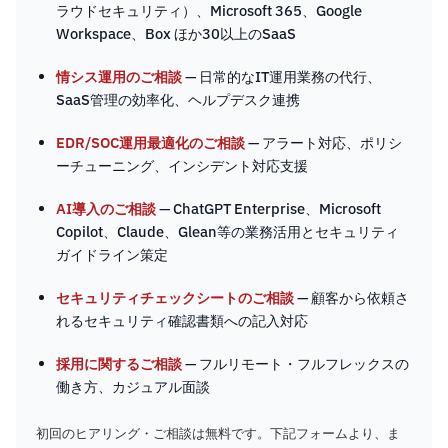
ラウドセキュリティ）、Microsoft 365、Google
Workspace、Box ほか30以上のSaaS
情シス運用のご相談
— 日常的なIT運用業務の代行、
SaaS管理の効率化、ヘルプデスク連携
EDR/SOC運用最適化のご相談
— アラート対応、ポリシ
ーチューニング、インシデント対応支援
AI導入のご相談
— ChatGPT Enterprise、Microsoft
Copilot、Claude、Glean等の業務活用とセキュリティ
ガイドライン策定
セキュリティチェックシートのご相談
— 顧客から依頼さ
れるセキュリティ確認書類への記入対応
採用に関するご相談
— フルリモート・フルフレックスの
働き方、カジュアル面談
初回のヒアリング・ご相談は無料です。下記フォームより、ま