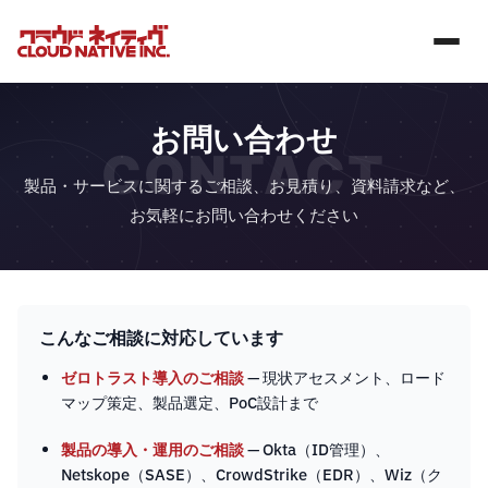
お問い合わせ
CONTACT
製品・サービスに関するご相談、お見積り、資料請求など、
お気軽にお問い合わせください
こんなご相談に対応しています
ゼロトラスト導入のご相談
— 現状アセスメント、ロード
マップ策定、製品選定、PoC設計まで
製品の導入・運用のご相談
— Okta（ID管理）、
Netskope（SASE）、CrowdStrike（EDR）、Wiz（ク