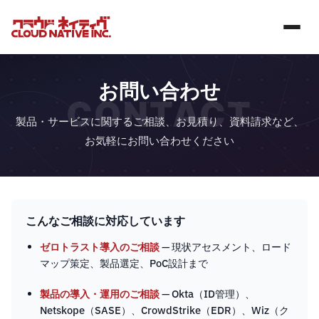
お問い合わせ
CONTACT
製品・サービスに関するご相談、お見積り、資料請求など、
お気軽にお問い合わせください
こんなご相談に対応しています
ゼロトラスト導入のご相談
— 現状アセスメント、ロード
マップ策定、製品選定、PoC設計まで
製品の導入・運用のご相談
— Okta（ID管理）、
Netskope（SASE）、CrowdStrike（EDR）、Wiz（ク