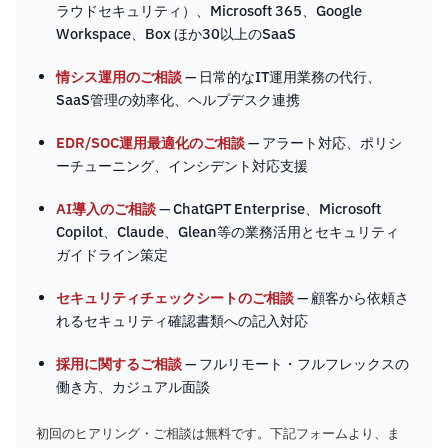
ラウドセキュリティ）、Microsoft 365、Google
Workspace、Box ほか30以上のSaaS
情シス運用のご相談
— 日常的なIT運用業務の代行、
SaaS管理の効率化、ヘルプデスク連携
EDR/SOC運用最適化のご相談
— アラート対応、ポリシ
ーチューニング、インシデント対応支援
AI導入のご相談
— ChatGPT Enterprise、Microsoft
Copilot、Claude、Glean等の業務活用とセキュリティ
ガイドライン策定
セキュリティチェックシートのご相談
— 顧客から依頼さ
れるセキュリティ確認書類への記入対応
採用に関するご相談
— フルリモート・フルフレックスの
働き方、カジュアル面談
初回のヒアリング・ご相談は無料です。下記フォームより、ま