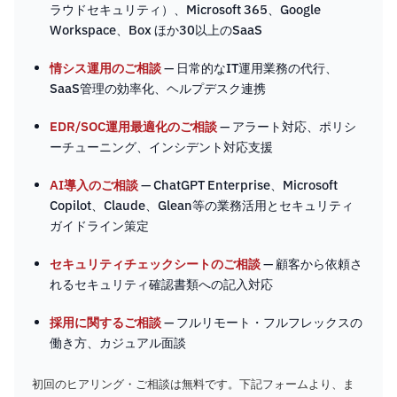
ラウドセキュリティ）、Microsoft 365、Google
Workspace、Box ほか30以上のSaaS
情シス運用のご相談
— 日常的なIT運用業務の代行、
SaaS管理の効率化、ヘルプデスク連携
EDR/SOC運用最適化のご相談
— アラート対応、ポリシ
ーチューニング、インシデント対応支援
AI導入のご相談
— ChatGPT Enterprise、Microsoft
Copilot、Claude、Glean等の業務活用とセキュリティ
ガイドライン策定
セキュリティチェックシートのご相談
— 顧客から依頼さ
れるセキュリティ確認書類への記入対応
採用に関するご相談
— フルリモート・フルフレックスの
働き方、カジュアル面談
初回のヒアリング・ご相談は無料です。下記フォームより、ま