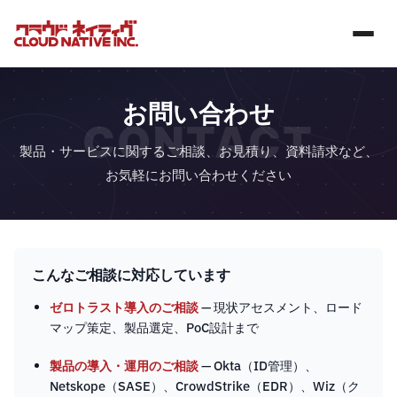
お問い合わせ
CONTACT
製品・サービスに関するご相談、お見積り、資料請求など、
お気軽にお問い合わせください
こんなご相談に対応しています
ゼロトラスト導入のご相談
— 現状アセスメント、ロード
マップ策定、製品選定、PoC設計まで
製品の導入・運用のご相談
— Okta（ID管理）、
Netskope（SASE）、CrowdStrike（EDR）、Wiz（ク