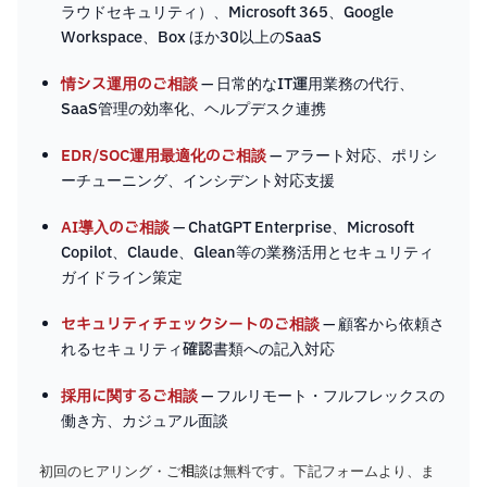
ラウドセキュリティ）、Microsoft 365、Google
Workspace、Box ほか30以上のSaaS
情シス運用のご相談
— 日常的なIT運用業務の代行、
SaaS管理の効率化、ヘルプデスク連携
EDR/SOC運用最適化のご相談
— アラート対応、ポリシ
ーチューニング、インシデント対応支援
AI導入のご相談
— ChatGPT Enterprise、Microsoft
Copilot、Claude、Glean等の業務活用とセキュリティ
ガイドライン策定
セキュリティチェックシートのご相談
— 顧客から依頼さ
れるセキュリティ確認書類への記入対応
採用に関するご相談
— フルリモート・フルフレックスの
働き方、カジュアル面談
初回のヒアリング・ご相談は無料です。下記フォームより、ま