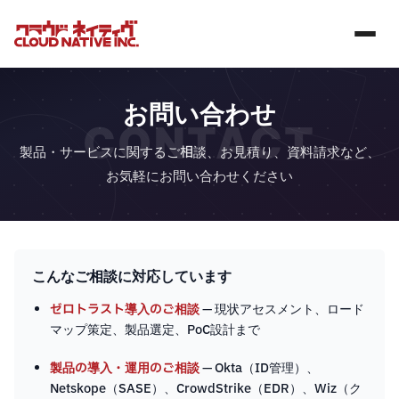
お問い合わせ
CONTACT
製品・サービスに関するご相談、お見積り、資料請求など、
お気軽にお問い合わせください
こんなご相談に対応しています
ゼロトラスト導入のご相談
— 現状アセスメント、ロード
マップ策定、製品選定、PoC設計まで
製品の導入・運用のご相談
— Okta（ID管理）、
Netskope（SASE）、CrowdStrike（EDR）、Wiz（ク