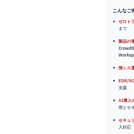
こんなご
ゼロト
まで
製品の
Crowd
Works
情シス
EDR/
支援
AI導入
用とセ
セキュ
入対応