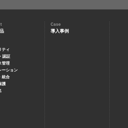
t
Case
品
導入事例
リティ
・認証
ス管理
レーション
・統合
保護
名