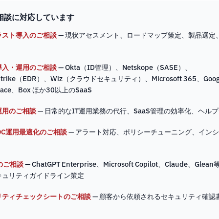
相談に対応しています
ラスト導入のご相談
— 現状アセスメント、ロードマップ策定、製品選定、
導入・運用のご相談
— Okta（ID管理）、Netskope（SASE）、
Strike（EDR）、Wiz（クラウドセキュリティ）、Microsoft 365、Goog
pace、Box ほか30以上のSaaS
運用のご相談
— 日常的なIT運用業務の代行、SaaS管理の効率化、ヘル
SOC運用最適化のご相談
— アラート対応、ポリシーチューニング、イン
のご相談
— ChatGPT Enterprise、Microsoft Copilot、Claude、Gl
キュリティガイドライン策定
リティチェックシートのご相談
— 顧客から依頼されるセキュリティ確認