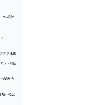
PoC設計
le
プデスク連携
シデント対応
ean等の業務活
書類への記