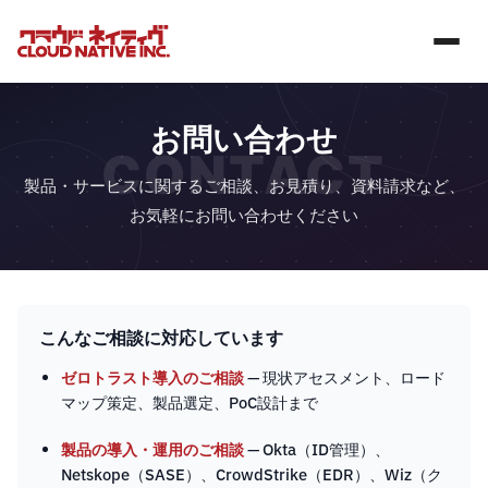
お問い合わせ
CONTACT
製品・サービスに関するご相談、お見積り、資料請求など、
お気軽にお問い合わせください
こんなご相談に対応しています
ゼロトラスト導入のご相談
— 現状アセスメント、ロード
マップ策定、製品選定、PoC設計まで
製品の導入・運用のご相談
— Okta（ID管理）、
Netskope（SASE）、CrowdStrike（EDR）、Wiz（ク