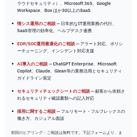
ラウドセキュリティ）、Microsoft 365、Google
Workspace、Box ほか30以上のSaaS
情シス運用のご相談
— 日常的なIT運用業務の代行、
SaaS管理の効率化、ヘルプデスク連携
EDR/SOC運用最適化のご相談
— アラート対応、ポリシ
ーチューニング、インシデント対応支援
AI導入のご相談
— ChatGPT Enterprise、Microsoft
Copilot、Claude、Glean等の業務活用とセキュリティ
ガイドライン策定
セキュリティチェックシートのご相談
— 顧客から依頼さ
れるセキュリティ確認書類への記入対応
採用に関するご相談
— フルリモート・フルフレックスの
働き方、カジュアル面談
初回のヒアリング・ご相談は無料です。下記フォームより、ま