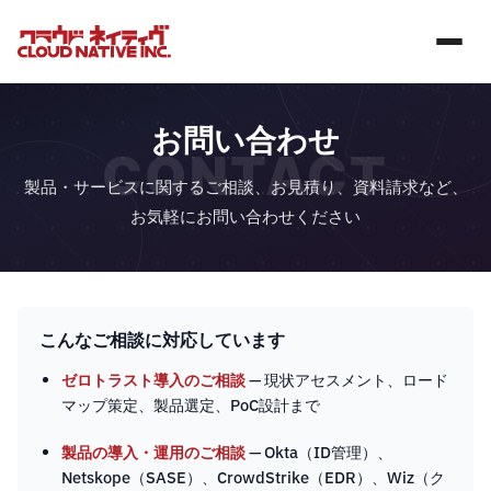
お問い合わせ
CONTACT
製品・サービスに関するご相談、お見積り、資料請求など、
お気軽にお問い合わせください
こんなご相談に対応しています
ゼロトラスト導入のご相談
— 現状アセスメント、ロード
マップ策定、製品選定、PoC設計まで
製品の導入・運用のご相談
— Okta（ID管理）、
Netskope（SASE）、CrowdStrike（EDR）、Wiz（ク