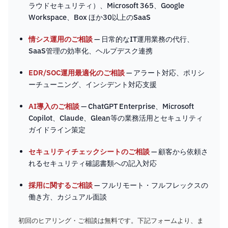
ラウドセキュリティ）、Microsoft 365、Google
Workspace、Box ほか30以上のSaaS
情シス運用のご相談
— 日常的なIT運用業務の代行、
SaaS管理の効率化、ヘルプデスク連携
EDR/SOC運用最適化のご相談
— アラート対応、ポリシ
ーチューニング、インシデント対応支援
AI導入のご相談
— ChatGPT Enterprise、Microsoft
Copilot、Claude、Glean等の業務活用とセキュリティ
ガイドライン策定
セキュリティチェックシートのご相談
— 顧客から依頼さ
れるセキュリティ確認書類への記入対応
採用に関するご相談
— フルリモート・フルフレックスの
働き方、カジュアル面談
初回のヒアリング・ご相談は無料です。下記フォームより、ま