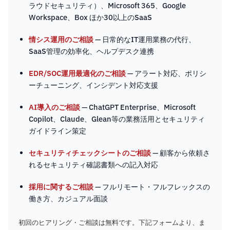
ラウドセキュリティ）、Microsoft 365、Google
Workspace、Box ほか30以上のSaaS
情シス運用のご相談
— 日常的なIT運用業務の代行、
SaaS管理の効率化、ヘルプデスク連携
EDR/SOC運用最適化のご相談
— アラート対応、ポリシ
ーチューニング、インシデント対応支援
AI導入のご相談
— ChatGPT Enterprise、Microsoft
Copilot、Claude、Glean等の業務活用とセキュリティ
ガイドライン策定
セキュリティチェックシートのご相談
— 顧客から依頼さ
れるセキュリティ確認書類への記入対応
採用に関するご相談
— フルリモート・フルフレックスの
働き方、カジュアル面談
初回のヒアリング・ご相談は無料です。下記フォームより、ま