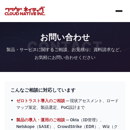
お問い合わせ
CONTACT
製品・サービスに関するご相談、お見積り、資料請求など、
お気軽にお問い合わせください
こんなご相談に対応しています
ゼロトラスト導入のご相談
— 現状アセスメント、ロード
マップ策定、製品選定、PoC設計まで
製品の導入・運用のご相談
— Okta（ID管理）、
Netskope（SASE）、CrowdStrike（EDR）、Wiz（ク