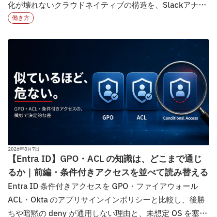
化が壊れないクラウドネイティブの構造を、Slackアナリ
ティクスの実数とAI日次レポートの運用実態から分析し
働き方
ます。
2026年8月7日
【Entra ID】GPO・ACL の知識は、どこまで通じ
るか｜前編・条件付きアクセスを並べて読み替える
Entra ID 条件付きアクセスを GPO・ファイアウォール
ACL・Okta のアプリサインインポリシーと比較し、後勝
ちや暗黙の deny が通用しない理由と、未想定 OS を塞ぐ