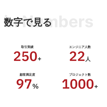
in Numbers
数字で見る
取引実績
エンジニア人数
250
22
+
人
顧客満足度
プロジェクト数
97
1000
%
+