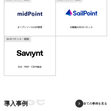
オープンソースのID管理
AI駆動のIDガバナンス
IDガバナンス・統制
IGA・PAM・CIEM統合
Case
導入事例
全ての事例を見る