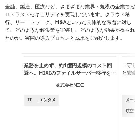
金融、製造、医療など、さまざまな業界・規模の企業でゼ
ロトラストセキュリティを実現しています。クラウド移
行、リモートワーク、M&Aといった具体的な課題に対し
て、どのような解決策を実装し、どのような効果が得られ
たのか。実際の導入プロセスと成果をご紹介します。
業務を止めず、約1億円規模のコスト回
「守り
避へ。MIXIのファイルサーバー移行を支
と安全
えた“中に入る”運用支援
解を求
株式会社MIXI
IT
エンタメ
メーカ
航空・