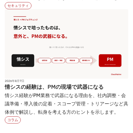
設計の勘所を解説…
セキュリティ
2026年8月7日
情シスの経験は、PMの現場で武器になる
情シス経験がPM業務で武器になる理由を、社内調整・会
議準備・導入後の定着・スコープ管理・トリアージなど具
体例で解説し、転身を考える方のヒントを示します。
コラム